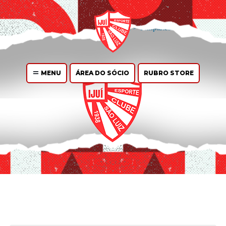
You can
create design
for this archive page in the Live Composer.
WP
Admin > Live Composer > Templates.
MENU
ÁREA DO SÓCIO
RUBRO STORE