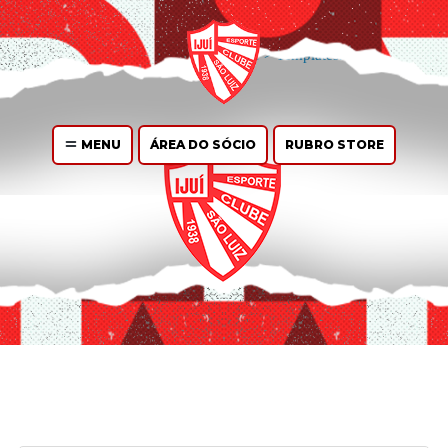
You can
create design
for this archive page in the Live Composer.
WP
Admin > Live Composer > Templates.
MENU
ÁREA DO SÓCIO
RUBRO STORE