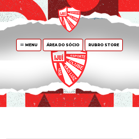
You can
create design
for this archive page in the Live Composer.
WP
Admin > Live Composer > Templates.
MENU
ÁREA DO SÓCIO
RUBRO STORE